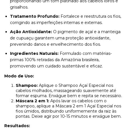
proporcionando um tom platinado aos cabelos loiros e
grisalhos.
Tratamento Profundo:
Fortalece e reestrutura os fios,
corrigindo as imperfeições internas e externas.
Ação Antioxidante:
O pigmento de açaí e a manteiga
de cupuaçu garantem uma proteção antioxidante,
prevenindo danos e envelhecimento dos fios.
Ingredientes Naturais:
Formulado com matérias-
primas 100% retiradas da Amazônia brasileira,
promovendo um cuidado sustentável e eficaz.
Modo de Uso:
Shampoo:
Aplique o Shampoo Açaí Especial nos
cabelos molhados, massageando suavemente até
formar espuma. Enxágue bem e repita se necessário.
Máscara 2 em 1:
Após lavar os cabelos com o
shampoo, aplique a Máscara 2 em 1 Açaí Especial nos
fios úmidos, distribuindo uniformemente da raiz às
pontas. Deixe agir por 10-15 minutos e enxágue bem.
Resultados: