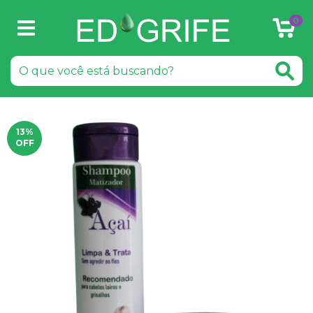
0
13
%
OFF