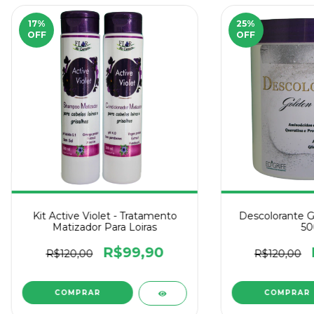
17
%
25
%
OFF
OFF
Kit Active Violet - Tratamento
Descolorante G
Matizador Para Loiras
50
R$99,90
R$120,00
R$120,00