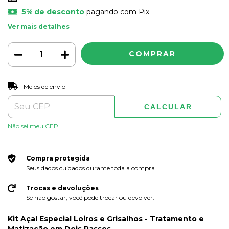
5% de desconto
pagando com Pix
Ver mais detalhes
ALTERAR CEP
Entregas para o CEP:
Meios de envio
CALCULAR
Não sei meu CEP
Compra protegida
Seus dados cuidados durante toda a compra.
Trocas e devoluções
Se não gostar, você pode trocar ou devolver.
Kit Açaí Especial Loiros e Grisalhos - Tratamento e