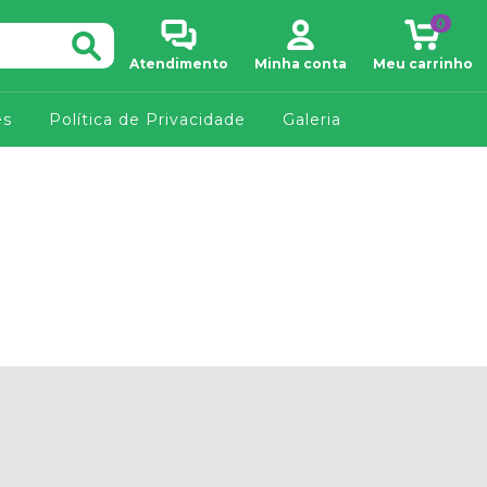
0
Atendimento
Minha conta
Meu carrinho
es
Política de Privacidade
Galeria