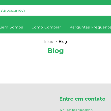
uem Somos
Como Comprar
Perguntas Frequent
Início
>
Blog
Blog
Entre em contato
5511982895509